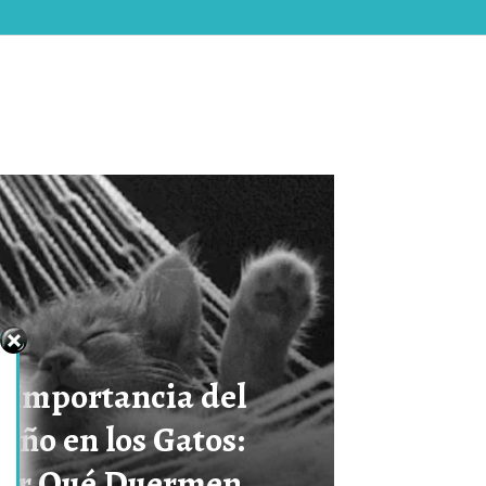
 Importancia del
eño en los Gatos:
Por Qué Duermen