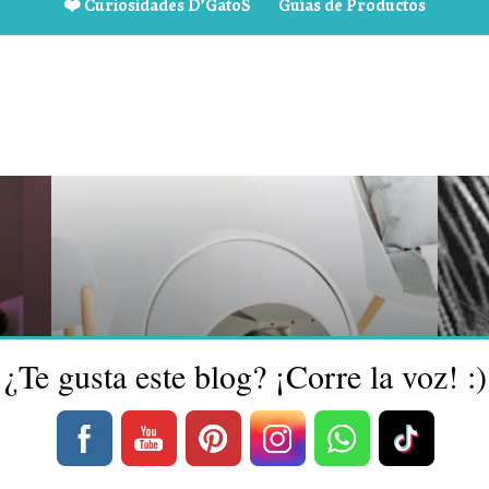
❤️ Curiosidades D’GatoS
Guías de Productos
¿Te gusta este blog? ¡Corre la voz! :)
Areneros
La
s
Autolimpiables para
Su
Gatos: La Solución
¿