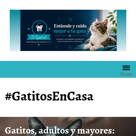
Skip
to
content
Menu
#GatitosEnCasa
Gatitos, adultos y mayores: