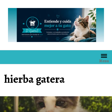
Skip
to
content
Menu
hierba gatera