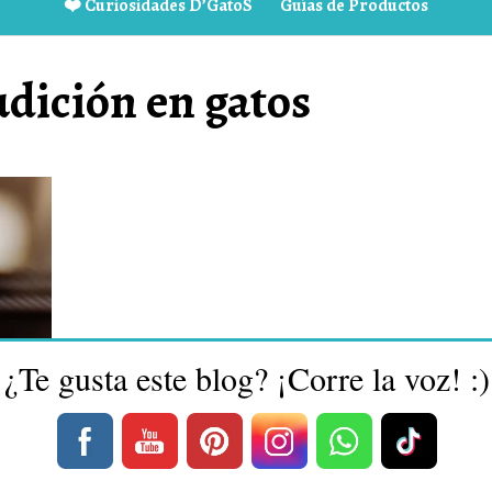
❤️ Curiosidades D’GatoS
Guías de Productos
dición en gatos
¿Te gusta este blog? ¡Corre la voz! :)