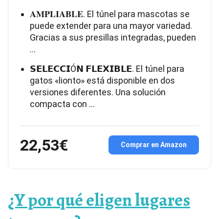
𝐀𝐌𝐏𝐋𝐈𝐀𝐁𝐋𝐄. El túnel para mascotas se
puede extender para una mayor variedad.
Gracias a sus presillas integradas, pueden
…
𝗦𝗘𝗟𝗘𝗖𝗖𝗜Ó𝗡 𝗙𝗟𝗘𝗫𝗜𝗕𝗟𝗘. El túnel para
gatos «lionto» está disponible en dos
versiones diferentes. Una solución
compacta con …
22,53€
Comprar en Amazon
¿Y por qué eligen lugares