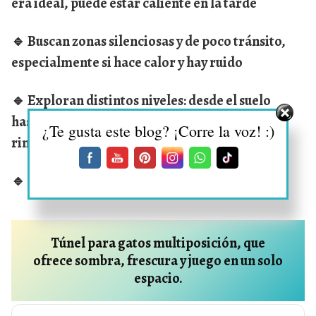
era ideal, puede estar caliente en la tarde
🔹 Buscan zonas silenciosas y de poco tránsito,
especialmente si hace calor y hay ruido
🔹 Exploran distintos niveles: desde el suelo
hasta una repisa alta, según cómo se sienta ese
¿Te gusta este blog? ¡Corre la voz! :)
rincón
🔹 Nuestra Recomendación:
Túnel para gatos multiposición, que
ofrece sombra, frescura y juego en un solo
espacio.