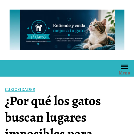
Skip
to
content
Menu
CURIOSIDADES
¿Por qué los gatos
buscan lugares
imposibles para