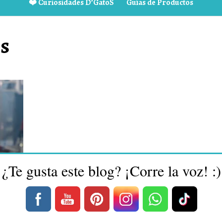
❤️ Curiosidades D’GatoS
Guías de Productos
s
¿Te gusta este blog? ¡Corre la voz! :)
y
s