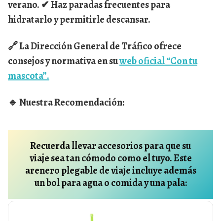
verano. ✔ Haz paradas frecuentes para
hidratarlo y permitirle descansar.
🔗 La Dirección General de Tráfico ofrece
consejos y normativa en su
web oficial “Con tu
mascota”.
🔹
Nuestra Recomendación:
Recuerda llevar accesorios para que su
viaje sea tan cómodo como el tuyo. Este
arenero plegable de viaje incluye además
un bol para agua o comida y una pala: