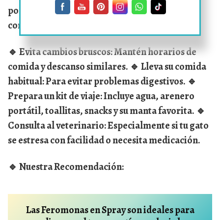
positiva si se planifica bien. Aquí algunos
consejos extra:
🔹
Evita cambios bruscos:
Mantén horarios de
comida y descanso similares. 🔹
Lleva su comida
habitual:
Para evitar problemas digestivos. 🔹
Prepara un kit de viaje:
Incluye agua, arenero
portátil, toallitas, snacks y su manta favorita. 🔹
Consulta al veterinario:
Especialmente si tu gato
se estresa con facilidad o necesita medicación.
🔹
Nuestra Recomendación:
Las Feromonas en Spray son
i
deales para