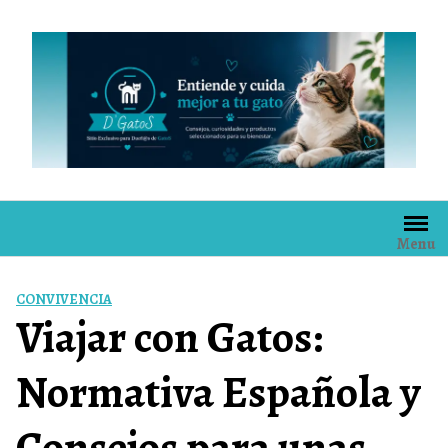
Skip
to
content
Menu
CONVIVENCIA
Viajar con Gatos:
Normativa Española y
Consejos para unas