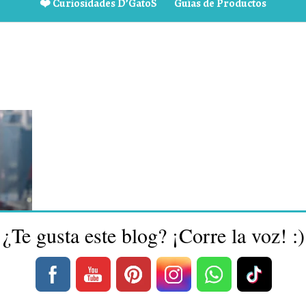
❤️ Curiosidades D’GatoS
Guías de Productos
¿Te gusta este blog? ¡Corre la voz! :)
y
s